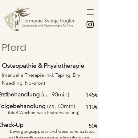
Pferd
Osteopathie & Physiotherapie
(manuelle Therapie
inkl. Taping, Dry
Needling, Novafon)
Erstbehandlung
(ca. 90min)
145€
Folgebehandlung
(ca. 60min)
110€
(bis
4 Wochen nach
Erstbehandlung)
Check-Up
50€
(Bewegungsapparat und Gesundheitsstatus;
bei Behandlungsbedarf gilt innerhalb von