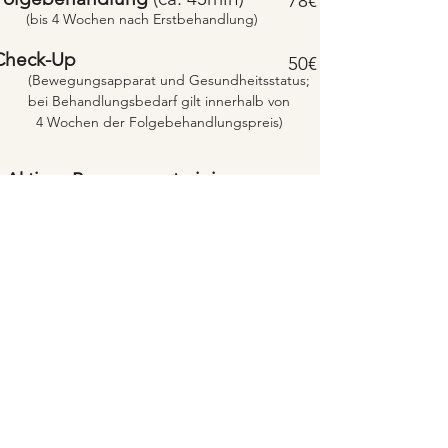
78€
(bis 4 Wochen nach
Erstbehandlung)
Check-Up
50€
Bewegungsapparat und Gesundheitsstatus;
bei Behandlungsbedarf gilt innerhalb von
4 Wochen der Folgebehandlungspreis)​
Aktives Bewegungstraining
Training
(30min)
45€
Alle Preise sind inkl. 19% USt.
Fahrtkosten werden ab dem 10.
Kilometer mit 80ct/km berechnet.
Folgt mir gerne auf Instagram
tiermonie_svenjakugler