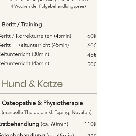
4 Wochen der Folgebehandlungspreis)​
Beritt / Training
Beritt / Korrekturreiten (45min)
60€
eritt
+ Reitunterricht (45min)
60€
eitunterricht (30min)
45€
eitunterricht (45min)
50€
Hund & Katze
Osteopathie & Physiotherapie
(manuelle Therapie inkl. Taping, Novafon
)
Erstbehandlung
(ca. 60min)
110€
Folgebehandlung
(ca. 45min)